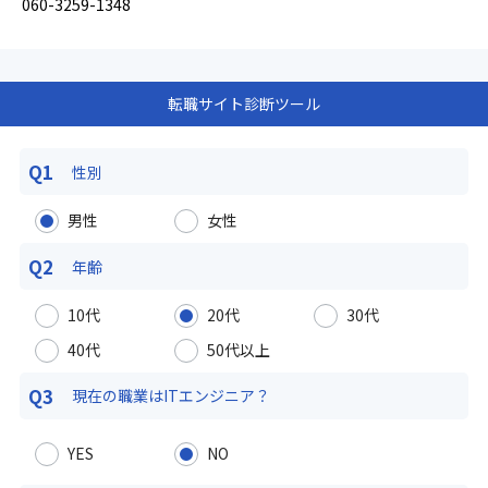
060-3259-1348
転職サイト診断ツール
Q1
性別
男性
女性
Q2
年齢
10代
20代
30代
40代
50代以上
Q3
現在の職業は
ITエンジニア？
YES
NO