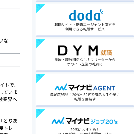
転職サイト・転職エージェント両方を
利用できる転職サービス
少な
学歴・職歴関係なし！フリーターから
ホワイト企業の社員に
サイトで、
していま
満足度95％！20代～30代で有名大手企業に
験業界へ
転職を目指す
「とりあ
接トレー
20代におすすめ！
マイナビ唯一の20代専門サービス