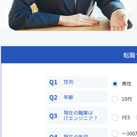
転職
Q1
性別
男性
Q2
年齢
10代
現在の職業は
Q3
YES
ITエンジニア？
〜300
Q4
現在の年収