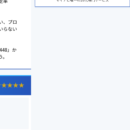
定率
い、プロ
いらない
5448」か
う。
★
★
★
★
★