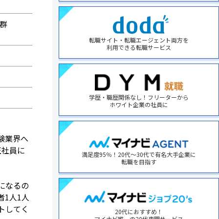
群
転職サイト・転職エージェント両方を
利用できる転職サービス
学歴・職歴関係なし！フリーターから
ホワイト企業の社員に
験業界へ
正社員に
満足度95％！20代～30代で有名大手企業に
転職を目指す
になるの
1人1人
トしてく
20代におすすめ！
マイナビ唯一の20代専門サービス