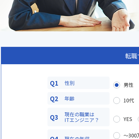
転職
Q1
性別
男性
Q2
年齢
10代
現在の職業は
Q3
YES
ITエンジニア？
〜300
Q4
現在の年収