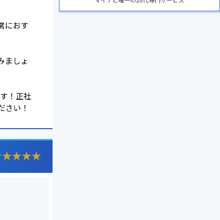
常におす
みましょ
ます！正社
ださい！
★
★
★
★
★