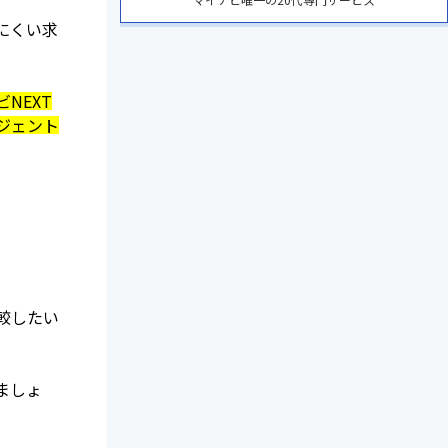
にくい求
。
NEXT
ジェント
較したい
ましょ