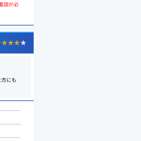
面談が必
★
★
★
★
★
た方にも