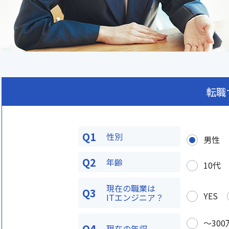
転職
Q1
性別
男性
Q2
年齢
10代
現在の職業は
Q3
YES
ITエンジニア？
〜300
Q4
現在の年収