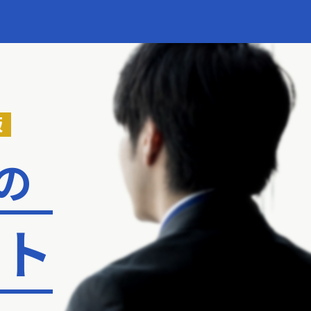
版
の
ント