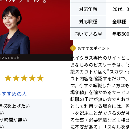
対応年齢
20代、
対応職種
全職種
向いている層
年収60
おすすめポイント
ハイクラス専門のサイトとし
おなじみのビズリーチは、
接スカウトが届く"スカウト
★
★
★
★
★
ウト内容を確認するだけで
す。今すぐ転職したい方は
場価値」を確かめるサービ
がおすすめの人
転職の予定が無い方でもおす
年収を上げたい
として利用する場合には、
い
トを選ぶことができるのが
う時間が無い
る仕事・必要経験なども相
い
に不安がある」「スキルを