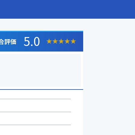
5.0
★
★
★
★
★
合評価