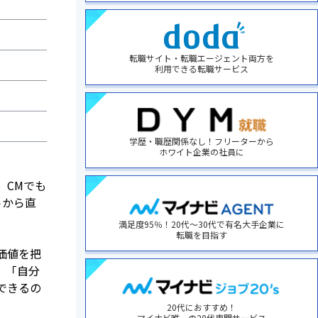
転職サイト・転職エージェント両方を
利用できる転職サービス
学歴・職歴関係なし！フリーターから
ホワイト企業の社員に
、CMでも
トから直
満足度95％！20代～30代で有名大手企業に
転職を目指す
価値を把
、「自分
できるの
20代におすすめ！
マイナビ唯一の20代専門サービス