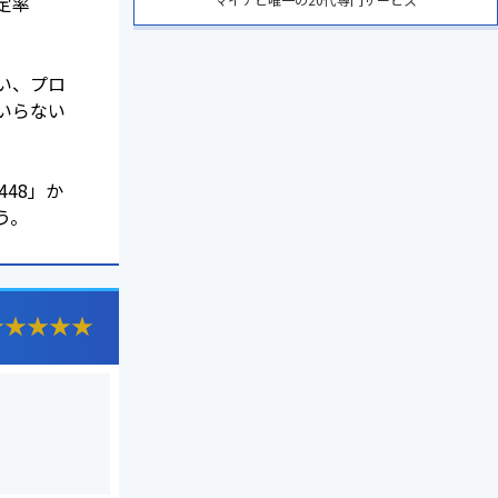
定率
い、プロ
いらない
5448」か
う。
★
★
★
★
★