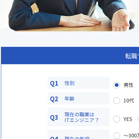
転職
Q1
性別
男性
Q2
年齢
10代
現在の職業は
Q3
YES
ITエンジニア？
〜300
Q4
現在の年収