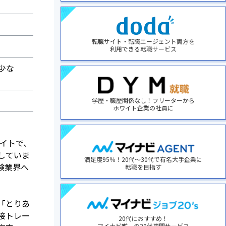
転職サイト・転職エージェント両方を
利用できる転職サービス
少な
学歴・職歴関係なし！フリーターから
ホワイト企業の社員に
サイトで、
していま
満足度95％！20代～30代で有名大手企業に
験業界へ
転職を目指す
「とりあ
接トレー
20代におすすめ！
マイナビ唯一の20代専門サービス