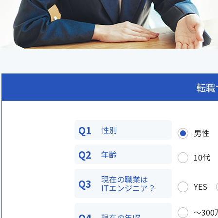
転職
Q1
性別
男性
Q2
年齢
10代
現在の職業は
Q3
YES
ITエンジニア？
〜300
Q4
現在の年収