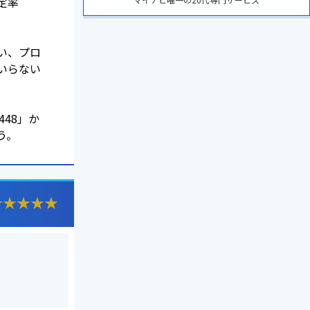
定率
い、プロ
いらない
5448」か
う。
★
★
★
★
★