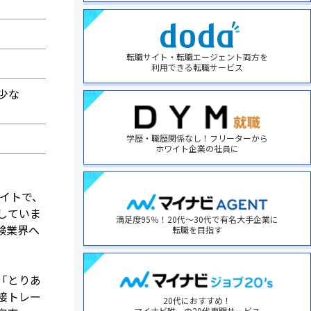
転職サイト・転職エージェント両方を
利用できる転職サービス
少な
学歴・職歴関係なし！フリーターから
ホワイト企業の社員に
サイトで、
していま
満足度95％！20代～30代で有名大手企業に
験業界へ
転職を目指す
「とりあ
接トレー
20代におすすめ！
マイナビ唯一の20代専門サービス