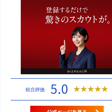
5.0
★
★
★
★
★
総合評価
公式ページを見る