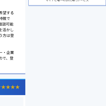
希望する
特徴で
相談可能
を活かし
う方は登
ー・企業
ので、登
★
★
★
★
★