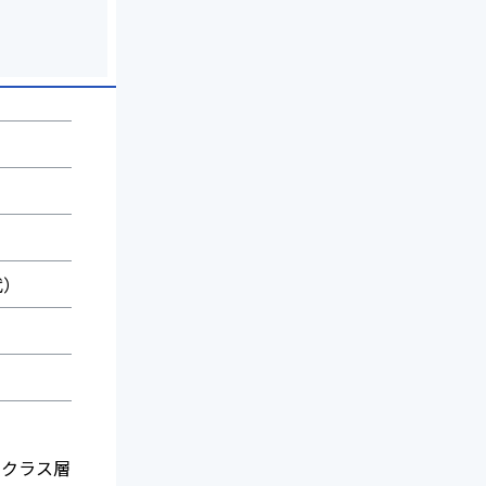
代）
イクラス層