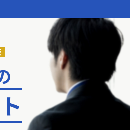
版
の
ント