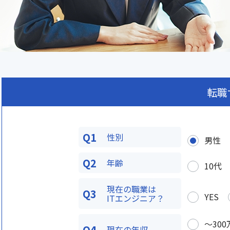
転職
Q1
性別
男性
Q2
年齢
10代
現在の職業は
Q3
YES
ITエンジニア？
〜300
Q4
現在の年収