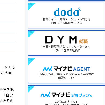
転職サイト・転職エージェント両方を
利用できる転職サービス
学歴・職歴関係なし！フリーターから
ホワイト企業の社員に
、CMでも
トから直
満足度95％！20代～30代で有名大手企業に
転職を目指す
価値を把
、「自分
できるの
20代におすすめ！
マイナビ唯一の20代専門サービス